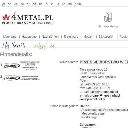
.pl
.de
.cz
.ru
.at
.ch
.be
.nl
.it
.us
.ro
.hu
.com
firmenkatalog
Über Uns
|
Hauptseite
|
Nachrichten
|
Ereignisse
|
Medien
|
Bildgalerien
|
Regist
Firmendetails:
PRZEDSIĘBIORSTWO WI
Adressdaten:
Taczanowskiego 16
62-610
Sompolno
Landeskreis
wielkopolskie
Polen
tel.: +48 63 261 10 18
fax: +48 63 261 10 19
e-mail:
biuro@promet.net.pl
e-mail:
promet@neostrada.pl
www.promet.net.pl
Firma in Kategorien:
Handel
Ausrüstung für Werkzeugmaschi
Messwerkzeuge
Werkzeuge
Zerspanen