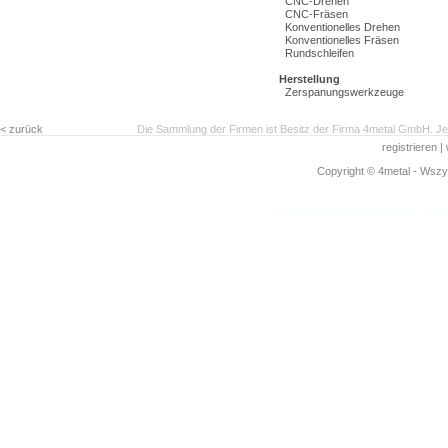
CNC-Drehen
CNC-Fräsen
Konventionelles Drehen
Konventionelles Fräsen
Rundschleifen
Herstellung
Zerspanungswerkzeuge
< zurück
Die Sammlung der Firmen ist Besitz der Firma 4metal GmbH. Jed
registrieren
|
Copyright © 4metal - Wszys
www.4metal.com
www.4metal.pl
www.4
0.17484 sek